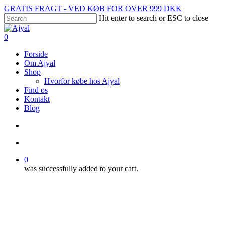
Skip
GRATIS FRAGT - VED KØB FOR OVER 999 DKK
to
Hit enter to search or ESC to close
main
Close
content
Search
search
account
0
Menu
Forside
Om Ajyal
Shop
Hvorfor købe hos Ajyal
Find os
Kontakt
Blog
search
account
0
was successfully added to your cart.