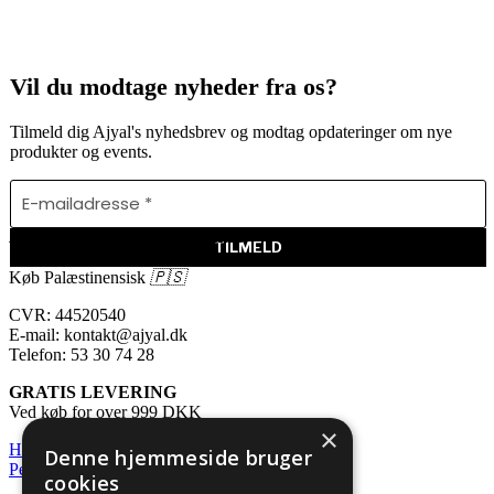
Vil du modtage nyheder fra os?
Tilmeld dig Ajyal's nyhedsbrev og modtag opdateringer om nye
produkter og events.
Ajyal | a Piece of Palestine
Køb Palæstinensisk
🇵🇸
CVR: 44520540
E-mail: kontakt@ajyal.dk
Telefon: 53 30 74 28
GRATIS LEVERING
Ved køb for over 999 DKK
×
Handelsbetingelser
Denne hjemmeside bruger
Persondata- og cookiepolitik
cookies