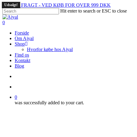
Skip
GRATIS FRAGT - VED KØB FOR OVER 999 DKK
Udsolgt!
Udsolgt!
to
Hit enter to search or ESC to close
main
Close
content
Search
search
account
0
Menu
Forside
Om Ajyal
Shop
Hvorfor købe hos Ajyal
Find os
Kontakt
Blog
search
account
0
was successfully added to your cart.