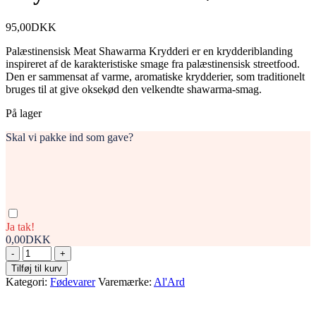
95,00
DKK
Palæstinensisk Meat Shawarma Krydderi er en krydderiblanding
inspireret af de karakteristiske smage fra palæstinensisk streetfood.
Den er sammensat af varme, aromatiske krydderier, som traditionelt
bruges til at give oksekød den velkendte shawarma-smag.
På lager
Skal vi pakke ind som gave?
Ja tak!
0,00DKK
Palæstinensisk
Shawarma-
Tilføj til kurv
Krydderi
Kategori:
Fødevarer
Varemærke:
Al'Ard
-
til
Oksekød