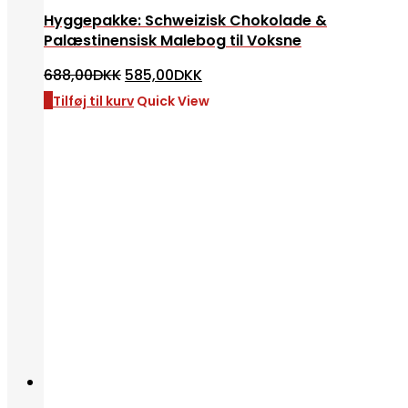
Hyggepakke: Schweizisk Chokolade &
Palæstinensisk Malebog til Voksne
Den
Den
688,00
DKK
585,00
DKK
oprindelige
aktuelle
pris
pris
Tilføj til kurv
Quick View
var:
er:
688,00DKK.
585,00DKK.