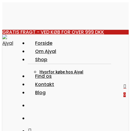
Skip
to
main
content
GRATIS FRAGT - VED KØB FOR OVER 999 DKK
Forside
Om Ajyal
Shop
Hvorfor købe hos Ajyal
Find os
Kontakt
Blog
Menu
search
ac
0
search
account