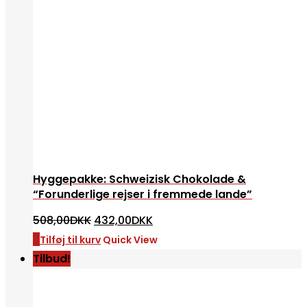
Hyggepakke: Schweizisk Chokolade &
“Forunderlige rejser i fremmede lande”
Den
Den
508,00
DKK
432,00
DKK
oprindelige
aktuelle
pris
pris
Tilføj til kurv
Quick View
var:
er:
Tilbud!
508,00DKK.
432,00DKK.