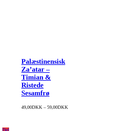
Palæstinensisk
Za’atar –
Timian &
Ristede
Sesamfrø
Prisinterval:
49,00
DKK
–
59,00
DKK
49,00DKK
til
59,00DKK
Del