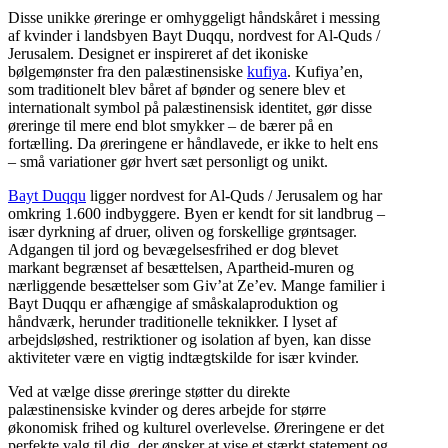
Disse unikke øreringe er omhyggeligt håndskåret i messing
af kvinder i landsbyen Bayt Duqqu, nordvest for Al-Quds /
Jerusalem. Designet er inspireret af det ikoniske
bølgemønster fra den palæstinensiske
kufiya
. Kufiya’en,
som traditionelt blev båret af bønder og senere blev et
internationalt symbol på palæstinensisk identitet, gør disse
øreringe til mere end blot smykker – de bærer på en
fortælling. Da øreringene er håndlavede, er ikke to helt ens
– små variationer gør hvert sæt personligt og unikt.
Bayt Duqqu
ligger nordvest for Al-Quds / Jerusalem og har
omkring 1.600 indbyggere. Byen er kendt for sit landbrug –
især dyrkning af druer, oliven og forskellige grøntsager.
Adgangen til jord og bevægelsesfrihed er dog blevet
markant begrænset af besættelsen, Apartheid-muren og
nærliggende besættelser som Giv’at Ze’ev. Mange familier i
Bayt Duqqu er afhængige af småskalaproduktion og
håndværk, herunder traditionelle teknikker. I lyset af
arbejdsløshed, restriktioner og isolation af byen, kan disse
aktiviteter være en vigtig indtægtskilde for især kvinder.
Ved at vælge disse øreringe støtter du direkte
palæstinensiske kvinder og deres arbejde for større
økonomisk frihed og kulturel overlevelse. Øreringene er det
perfekte valg til dig, der ønsker at vise et stærkt statement og