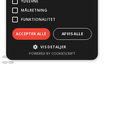
YDEEVNE
Shop
Hvorfor købe hos Ajyal
MÅLRETNING
Find os
Kontakt
FUNKTIONALITET
Blog
ACCEPTER ALLE
AFVIS ALLE
VIS DETALJER
POWERED BY COOKIESCRIPT