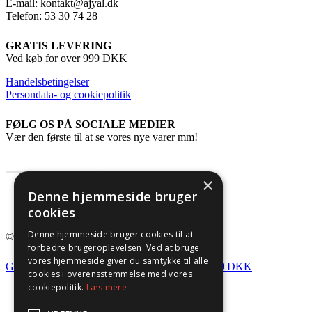
E-mail: kontakt@ajyal.dk
Telefon: 53 30 74 28
GRATIS LEVERING
Ved køb for over 999 DKK
Handelsbetingelser
Persondata- og cookiepolitik
FØLG OS PÅ SOCIALE MEDIER
Vær den første til at se vores nye varer mm!
Instagram
Facebook
×
Denne hjemmeside bruger
cookies
Denne hjemmeside bruger cookies til at
© 2026 Ajyal.
forbedre brugeroplevelsen. Ved at bruge
vores hjemmeside giver du samtykke til alle
GRATIS FRAGT - VED KØB FOR OVER 999 DKK
cookies i overensstemmelse med vores
cookiepolitik.
Læs mere
Forside
Om Ajyal