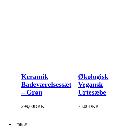
Keramik
Økologisk
Badeværelsessæt
Vegansk
– Grøn
Urtesæbe
299,00
DKK
75,00
DKK
Tilbud!