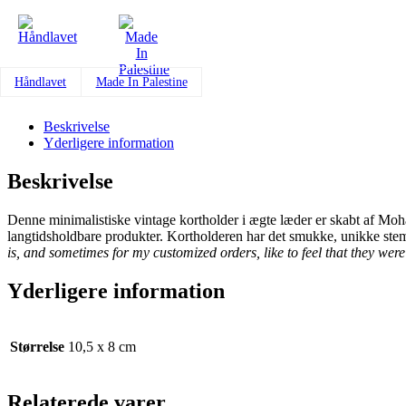
fra
Al-
Khalil/Hebron
antal
Håndlavet
Made In Palestine
Beskrivelse
Yderligere information
Beskrivelse
Denne minimalistiske vintage kortholder i ægte læder er skabt af M
langtidsholdbare produkter. Kortholderen har det smukke, unikke ste
is, and sometimes for my customized orders, like to feel that they we
Yderligere information
Størrelse
10,5 x 8 cm
Relaterede varer