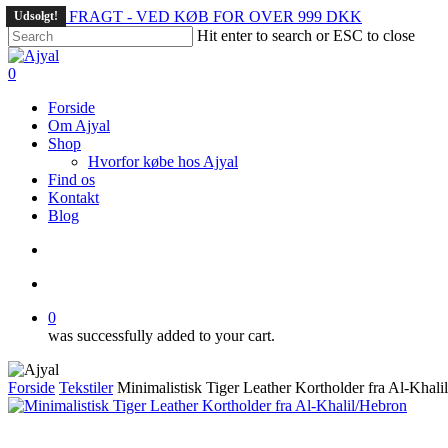
Skip
GRATIS FRAGT - VED KØB FOR OVER 999 DKK
Udsolgt!
to
Hit enter to search or ESC to close
main
Close
content
Search
search
account
0
Menu
Forside
Om Ajyal
Shop
Hvorfor købe hos Ajyal
Find os
Kontakt
Blog
search
account
0
was successfully added to your cart.
Forside
Tekstiler
Minimalistisk Tiger Leather Kortholder fra Al-Khal