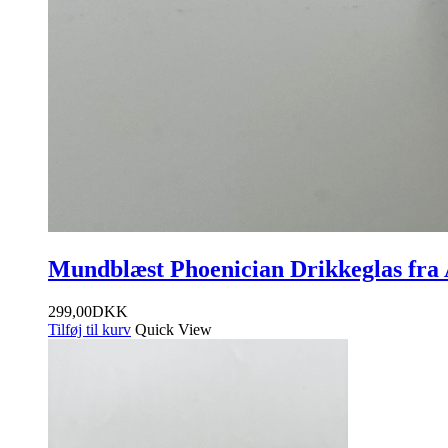
Mundblæst Phoenician Drikkeglas fra 
299,00
DKK
Tilføj til kurv
Quick View