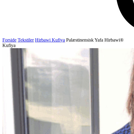
Forside
Tekstiler
Hirbawi Kufiya
Palæstinensisk Yafa Hirbawi®
Kufiya