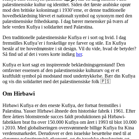
palæstinensiske kultur og identitet. Siden det første arabiske oprør
mod den britiske kolonimagt i 1930’erne, er denne traditionelle
hovedbeklædning blevet et nationalt symbol og synonym med den
palæstinensiske frihedskamp. I dag bærer menensker på tværs af
hele verden Kufiya i solidaritet med Palæstina.
Den traditionelle palæstinensiske Kufiya er i sort og hvid. I dag
fremstilles Kufiya’er i forskellige nye farver og stile. En Kufiya
består af tre hovedmønstre i sit design. Vil du vide, hvad de betyder?
Så find ud af det i vores korte indlæg
her
.
Kufiya er kort sagt en inspirerende beklædningsgenstand! Den
omfavner essensen af den palæstinensiske kulturarv og er et
kraftfuldt symbol på modstand mod undertrykkelse. Bær din Kufiya
og vis din solidaritet med det palæstinensiske folk 🇵🇸
Om Hirbawi
Hirbawi Kufiya er den eneste Kufiya, der fortsat fremstilles i
Palæstina. Yasser Hirbawi åbnede den historiske fabrik i 1961. Efter
flere årtiers blomstrende succes faldt produktionen på Hirbawi-
fabrikken brat fra over 150.000 Kufiya om året i 1993 til blot 10.000
i 2010. Med globaliseringen oversvømmede billige Kufiya fra Kina
verdensmarkedet. Derudover er den israelske besættelse med til at
skrumpe palæstinensisk økonomi, og de israelske checkpoints og