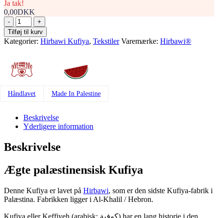
Ja tak!
0,00DKK
Palæstinensisk
Yafa
Tilføj til kurv
Hirbawi®
Kategorier:
Hirbawi Kufiya
,
Tekstiler
Varemærke:
Hirbawi®
Kufiya
antal
Håndlavet
Made In Palestine
Beskrivelse
Yderligere information
Beskrivelse
Ægte palæstinensisk Kufiya
Denne Kufiya er lavet på
Hirbawi
, som er den sidste Kufiya-fabrik i
Palæstina. Fabrikken ligger i Al-Khalil / Hebron.
Kufiya eller Keffiyeh (arabisk: كوفية) har en lang historie i den