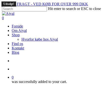
Skip
GRATIS FRAGT - VED KØB FOR OVER 999 DKK
Udsolgt!
to
Hit enter to search or ESC to close
main
Close
content
Search
search
account
0
Menu
Forside
Om Ajyal
Shop
Hvorfor købe hos Ajyal
Find os
Kontakt
Blog
search
account
0
was successfully added to your cart.