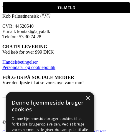
Ajyal | a Piece of Palestine
Køb Palæstinensisk
🇵🇸
CVR: 44520540
E-mail: kontakt@ajyal.dk
Telefon: 53 30 74 28
GRATIS LEVERING
Ved køb for over 999 DKK
Handelsbetingelser
Persondata- og cookiepolitik
FØLG OS PÅ SOCIALE MEDIER
Vær den første til at se vores nye varer mm!
Instagram
Facebook
×
Denne hjemmeside bruger
cookies
Denne hjemmeside bruger cookies til at
© 2026 Ajyal.
forbedre brugeroplevelsen. Ved at bruge
vores hjemmeside giver du samtykke til alle
Close