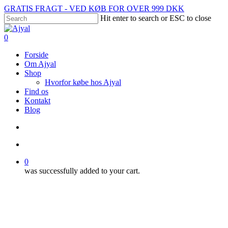
Skip
GRATIS FRAGT - VED KØB FOR OVER 999 DKK
to
Hit enter to search or ESC to close
main
Close
content
Search
search
account
0
Menu
Forside
Om Ajyal
Shop
Hvorfor købe hos Ajyal
Find os
Kontakt
Blog
search
account
0
was successfully added to your cart.