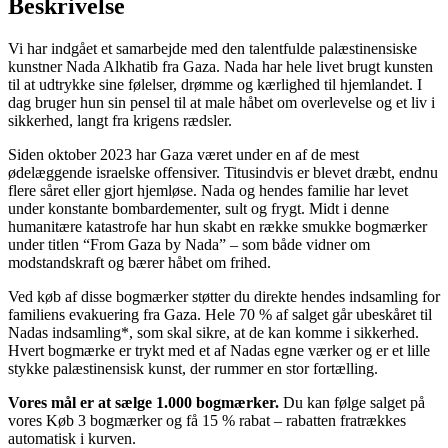
Beskrivelse
Vi har indgået et samarbejde med den talentfulde palæstinensiske
kunstner Nada Alkhatib fra Gaza. Nada har hele livet brugt kunsten
til at udtrykke sine følelser, drømme og kærlighed til hjemlandet. I
dag bruger hun sin pensel til at male håbet om overlevelse og et liv i
sikkerhed, langt fra krigens rædsler.
Siden oktober 2023 har Gaza været under en af de mest
ødelæggende israelske offensiver. Titusindvis er blevet dræbt, endnu
flere såret eller gjort hjemløse. Nada og hendes familie har levet
under konstante bombardementer, sult og frygt. Midt i denne
humanitære katastrofe har hun skabt en række smukke bogmærker
under titlen “From Gaza by Nada” – som både vidner om
modstandskraft og bærer håbet om frihed.
Ved køb af disse bogmærker støtter du direkte hendes indsamling for
familiens evakuering fra Gaza. Hele 70 % af salget går ubeskåret til
Nadas indsamling*, som skal sikre, at de kan komme i sikkerhed.
Hvert bogmærke er trykt med et af Nadas egne værker og er et lille
stykke palæstinensisk kunst, der rummer en stor fortælling.
Vores mål er at sælge 1.000 bogmærker.
Du kan følge salget på
vores Køb 3 bogmærker og få 15 % rabat – rabatten fratrækkes
automatisk i kurven.