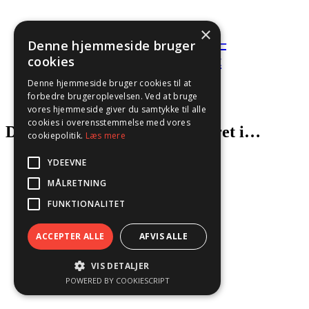
×
Palæstinensisk Olivenolie –
Denne hjemmeside bruger
Håndhøstet & Koldpresset
cookies
Denne hjemmeside bruger cookies til at
Prisinterval:
115,00
DKK
–
185,00
DKK
forbedre brugeroplevelsen. Ved at bruge
115,00DKK
Vælg muligheder
Quick View
vores hjemmeside giver du samtykke til alle
til
cookies i overensstemmelse med vores
185,00DKK
Du kunne også være interesseret i…
cookiepolitik.
Læs mere
YDEEVNE
MÅLRETNING
FUNKTIONALITET
ACCEPTER ALLE
AFVIS ALLE
VIS DETALJER
POWERED BY COOKIESCRIPT