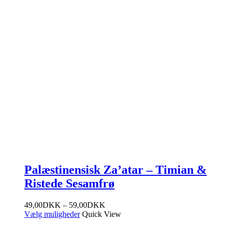
Palæstinensisk Za’atar – Timian &
Ristede Sesamfrø
Prisinterval:
49,00
DKK
–
59,00
DKK
49,00DKK
Vælg muligheder
Quick View
til