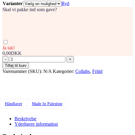
Varianter
Ryd
Skal vi pakke ind som gave?
Ja tak!
0,00DKK
"From
Gaza
Tilføj til kurv
by
Varenummer (SKU):
N/A
Kategorier:
Collabs
,
Fritid
Nada"
Bogmærker
//
Nada
Alkhatib
antal
Håndlavet
Made In Palestine
Beskrivelse
Yderligere information